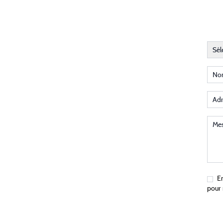
Type
Sél
Nom 
Adres
Mess
En
pour 